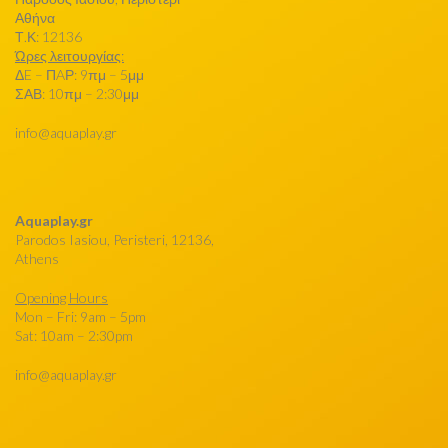
Αθήνα
Τ.Κ: 12136
Ώρες λειτουργίας:
ΔE – ΠAΡ: 9πμ – 5μμ
ΣΑΒ: 10πμ – 2:30μμ
info@aquaplay.gr
Aquaplay.gr
Parodos Iasiou, Peristeri, 12136,
Athens
Opening Hours
Mon – Fri: 9am – 5pm
Sat: 10am – 2:30pm
info@aquaplay.gr