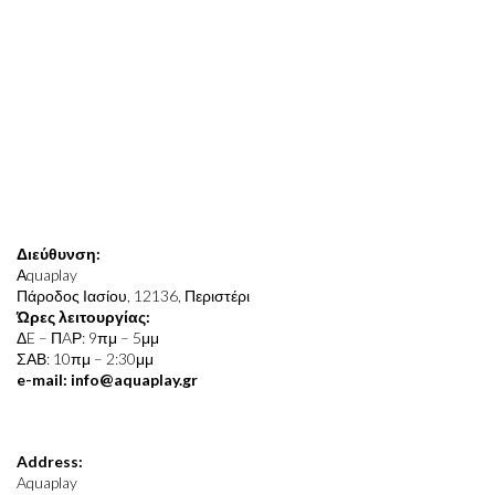
Διεύθυνση:
Αquaplay
Πάροδος Ιασίου, 12136, Περιστέρι
Ώρες λειτουργίας:
ΔE – ΠAΡ: 9πμ – 5μμ
ΣΑΒ: 10πμ – 2:30μμ
e-mail: info@aquaplay.gr
Address:
Aquaplay