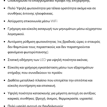
Ολοκληρώνει το επαγγελματικό προφίλ της επιχείρησης.
Πολύ Υψηλή φωτεινότητα για τέλεια ορατότητα ακόμα και σε
συνθήκες έντονης ηλιοφάνειας.
Ασύρματη επικοινωνία μέσω WiFi
Γρήγορη και εύκολη εισαγωγή των μηνυμάτων μέσω εύχρηστου
λογισμικού.
Αυτόματη ρύθμιση φωτεινότητας (τις βραδινές ώρες ο σταυρός
δεν θαμπώνει τους περαστικούς και δεν παρατηρούνται
φαινόμενα φωτορύπανσης).
Στατική οδήγηση των LED για υψηλή ποιότητα εικόνας.
Εύκολη και γρήγορη εγκατάσταση μέσω των εξαρτημάτων
στήριξης που συνοδεύουν το προϊόν.
Διαθέτει μεταλλικό πλαίσιο που επιτρέπει την επιτόπια και
εύκολη συντήρηση και επισκευή.
Υψηλή ποιότητα κατασκευής για μέγιστη αντοχή σε αντίξοες
καιρικές συνθήκες (βροχή, άνεμος, θερμοκρασία, υγρασία).
Πολύ υψηλή αντοχή σε βανδαλισμούς.