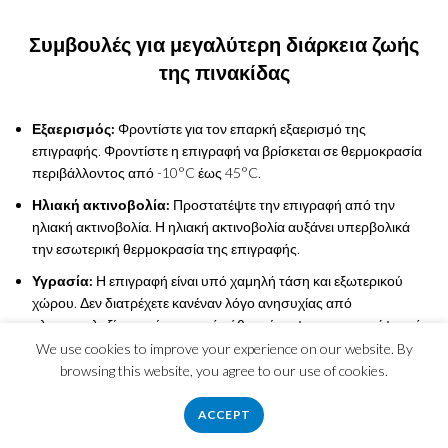
Συμβουλές για μεγαλύτερη διάρκεια ζωής
της πινακίδας
Εξαερισμός:
Φροντίστε για τον επαρκή εξαερισμό της
επιγραφής. Φροντίστε η επιγραφή να βρίσκεται σε θερμοκρασία
περιβάλλοντος από -10°C έως 45°C.
Ηλιακή ακτινοβολία:
Προστατέψτε την επιγραφή από την
ηλιακή ακτινοβολία. Η ηλιακή ακτινοβολία αυξάνει υπερβολικά
την εσωτερική θερμοκρασία της επιγραφής.
Υγρασία:
Η επιγραφή είναι υπό χαμηλή τάση και εξωτερικού
χώρου. Δεν διατρέχετε κανέναν λόγο ανησυχίας από
ηλεκτροπληξία αρκεί πριν από κάθε επίσκεψη να σιγουρέψετε ότι
δεν τροφοδοτείται από το δίκτυο.
We use cookies to improve your experience on our website. By
browsing this website, you agree to our use of cookies.
Στατικός ηλεκτρισμός:
Λειτουργία της επιγραφής σε
περιβάλλον με στατικό ηλεκτρισμό απαγορεύεται. Διακόψτε
ACCEPT
αμέσως την παροχή ηλεκτρικού ρεύματος κατά τη διάρκεια
εργασιών ηλεκτροσυγκόλλησης κοντά στην επιγραφή.