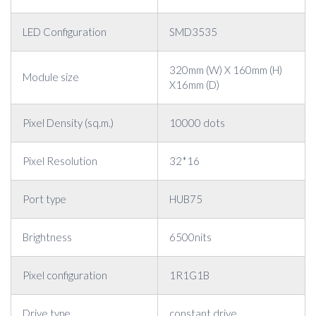
LED Configuration
SMD3535
320mm (W) X 160mm (H)
Module size
X16mm (D)
Pixel Density (sq.m.)
10000 dots
Pixel Resolution
32*16
Port type
HUB75
Brightness
6500nits
Pixel configuration
1R1G1B
Drive type
constant drive