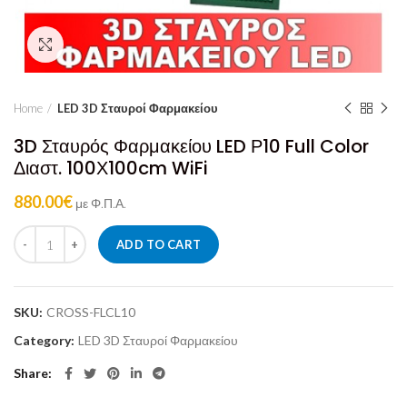
Click to enlarge
Home
LED 3D Σταυροί Φαρμακείου
3D Σταυρός Φαρμακείου LED Ρ10 Full Color
Διαστ. 100Χ100cm WiFi
880.00
€
με Φ.Π.Α.
ADD TO CART
SKU:
CROSS-FLCL10
Category:
LED 3D Σταυροί Φαρμακείου
Share