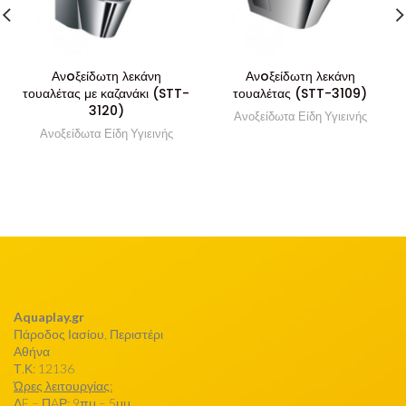
Ανoξείδωτη λεκάνη
Ανoξείδωτη λεκάνη
τουαλέτας με καζανάκι (STT-
τουαλέτας (STT-3109)
3120)
Ανοξείδωτα Είδη Υγιεινής
Ανοξείδωτα Είδη Υγιεινής
Aquaplay.gr
Πάροδος Ιασίου, Περιστέρι
Αθήνα
Τ.Κ: 12136
Ώρες λειτουργίας:
ΔE – ΠAΡ: 9πμ – 5μμ