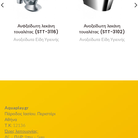
Ανoξείδωτη λεκάνη
Ανοξείδωτη λεκάνη
τουαλέτας (STT-3116)
τουαλέτας (STT-3102)
Ανοξείδωτα Είδη Υγιεινής
Ανοξείδωτα Είδη Υγιεινής
Aquaplay.gr
Πάροδος Ιασίου, Περιστέρι
Αθήνα
Τ.Κ: 12136
Ώρες λειτουργίας:
ΔE – ΠAΡ: 9πμ – 5μμ