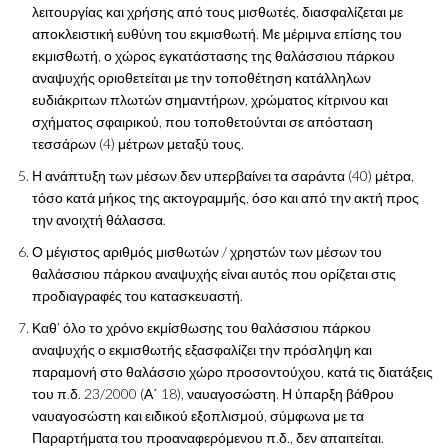
λειτουργίας και χρήσης από τους μισθωτές, διασφαλίζεται με
αποκλειστική ευθύνη του εκμισθωτή. Με μέριμνα επίσης του
εκμισθωτή, ο χώρος εγκατάστασης της θαλάσσιου πάρκου
αναψυχής οριοθετείται με την τοποθέτηση κατάλληλων
ευδιάκριτων πλωτών σημαντήρων, χρώματος κίτρινου και
σχήματος σφαιρικού, που τοποθετούνται σε απόσταση
τεσσάρων (4) μέτρων μεταξύ τους.
Η ανάπτυξη των μέσων δεν υπερβαίνει τα σαράντα (40) μέτρα,
τόσο κατά μήκος της ακτογραμμής, όσο και από την ακτή προς
την ανοιχτή θάλασσα.
Ο μέγιστος αριθμός μισθωτών / χρηστών των μέσων του
θαλάσσιου πάρκου αναψυχής είναι αυτός που ορίζεται στις
προδιαγραφές του κατασκευαστή.
Καθ’ όλο το χρόνο εκμίσθωσης του θαλάσσιου πάρκου
αναψυχής ο εκμισθωτής εξασφαλίζει την πρόσληψη και
παραμονή στο θαλάσσιο χώρο προσοντούχου, κατά τις διατάξεις
του π.δ. 23/2000 (Α΄ 18), ναυαγοσώστη. Η ύπαρξη βάθρου
ναυαγοσώστη και ειδικού εξοπλισμού, σύμφωνα με τα
Παραρτήματα του προαναφερόμενου π.δ., δεν απαιτείται.