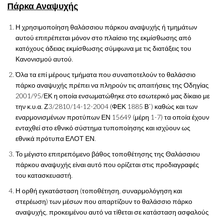
Πάρκα Αναψυχής
Η χρησιμοποίηση θαλάσσιου πάρκου αναψυχής ή τμημάτων
αυτού επιτρέπεται μόνον στο πλαίσιο της εκμίσθωσης από
κατόχους άδειας εκμίσθωσης σύμφωνα με τις διατάξεις του
Κανονισμού αυτού.
Όλα τα επί μέρους τμήματα που συναποτελούν το θαλάσσιο
πάρκο αναψυχής πρέπει να πληρούν τις απαιτήσεις της Οδηγίας
2001/95/ΕΚ η οποία ενσωματώθηκε στο εσωτερικό μας δίκαιο με
την κ.υ.α. Ζ3/2810/14-12-2004 (ΦΕΚ 1885 Β΄) καθώς και των
εναρμονισμένων προτύπων ΕΝ 15649 (μέρη 1-7) τα οποία έχουν
ενταχθεί στο εθνικό σύστημα τυποποίησης και ισχύουν ως
εθνικά πρότυπα ΕΛΟΤ ΕΝ.
Το μέγιστο επιτρεπόμενο βάθος τοποθέτησης της Θαλάσσιου
πάρκου αναψυχής είναι αυτό που ορίζεται στις προδιαγραφές
του κατασκευαστή.
Η ορθή εγκατάσταση (τοποθέτηση, συναρμολόγηση και
στερέωση) των μέσων που απαρτίζουν το θαλάσσιο πάρκο
αναψυχής, προκειμένου αυτό να τίθεται σε κατάσταση ασφαλούς