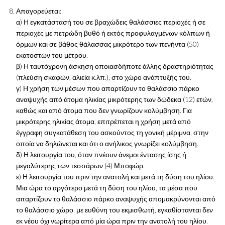
Απαγορεύεται:
α) Η εγκατάστασή του σε βραχώδεις θαλάσσιες περιοχές ή σε
περιοχές με πετρώδη βυθό ή εκτός προφυλαγμένων κόλπων ή
όρμων και σε βάθος θάλασσας μικρότερο των πενήντα (50)
εκατοστών του μέτρου.
β) Η ταυτόχρονη άσκηση οποιασδήποτε άλλης δραστηριότητας
(πλεύση σκαφών, αλιεία κ.λπ.), στο χώρο ανάπτυξής του.
γ) Η χρήση των μέσων που απαρτίζουν το θαλάσσιο πάρκο
αναψυχής από άτομα ηλικίας μικρότερης των δώδεκα (12) ετών,
καθώς και από άτομα που δεν γνωρίζουν κολύμβηση. Για
μικρότερης ηλικίας άτομα, επιτρέπεται η χρήση μετά από
έγγραφη συγκατάθεση του ασκούντος τη γονική μέριμνα, στην
οποία να δηλώνεται και ότι ο ανήλικος γνωρίζει κολύμβηση.
δ) Η λειτουργία του, όταν πνέουν άνεμοι έντασης ίσης ή
μεγαλύτερης των τεσσάρων (4) Μποφώρ.
ε) Η λειτουργία του πριν την ανατολή και μετά τη δύση του ηλίου.
Μια ώρα το αργότερο μετά τη δύση του ηλίου, τα μέσα που
απαρτίζουν το θαλάσσιο πάρκο αναψυχής απομακρύνονται από
το θαλάσσιο χώρο, με ευθύνη του εκμισθωτή, εγκαθίστανται δεν
εκ νέου όχι νωρίτερα από μία ώρα πριν την ανατολή του ηλίου.