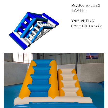
Μέγεθος: 6 x 3 x 2.2
(LxWxH)m
Υλικό: ΑΝΤΙ-UV
0.9mm PVC tarpaulin