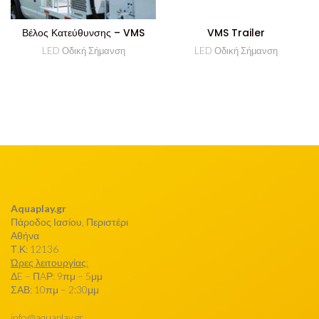
Βέλος Κατεύθυνσης – VMS
VMS Trailer
LED Οδική Σήμανση
LED Οδική Σήμανση
Aquaplay.gr
Πάροδος Ιασίου, Περιστέρι
Αθήνα
Τ.Κ: 12136
Ώρες λειτουργίας:
ΔE – ΠAΡ: 9πμ – 5μμ
ΣΑΒ: 10πμ – 2:30μμ
info@aquaplay.gr