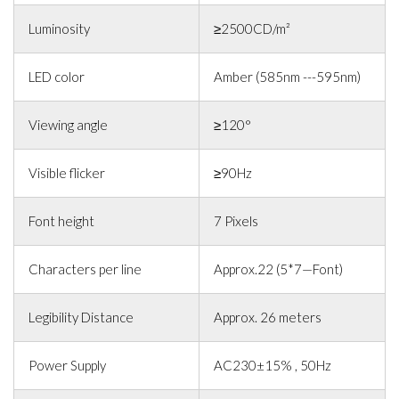
Luminosity
≥2500CD/m²
LED color
Amber (585nm ---595nm)
Viewing angle
≥120°
Visible flicker
≥90Hz
Font height
7 Pixels
Characters per line
Approx.22 (5*7—Font)
Legibility Distance
Approx. 26 meters
Power Supply
AC230±15% , 50Hz