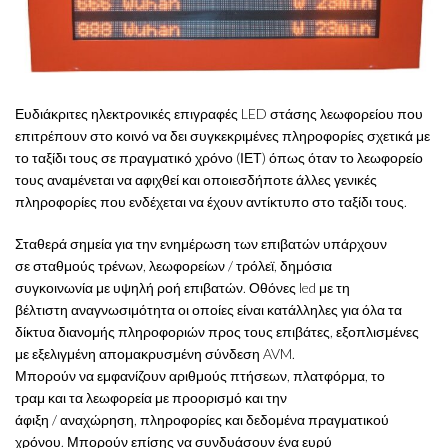
Ευδιάκριτες ηλεκτρονικές επιγραφές LED στάσης λεωφορείου που
επιτρέπουν στο κοινό να δει συγκεκριμένες πληροφορίες σχετικά με
το ταξίδι τους σε πραγματικό χρόνο (ΙΕΤ) όπως όταν το λεωφορείο
τους αναμένεται να αφιχθεί και οποιεσδήποτε άλλες γενικές
πληροφορίες που ενδέχεται να έχουν αντίκτυπο στο ταξίδι τους.
Σταθερά
σημεία
για
την ενημέρωση των επιβατών
υπάρχουν
σε
σταθμούς
τρένων,
λεωφορείων /
τρόλεϊ
,
δημόσια
συγκοινωνία
με
υψηλή ροή
επιβατών
.
Οθόνες
led
με τη
βέλτιστη
αναγνωσιμότητα
οι οποίες είναι κατάλληλες για
όλα τα
δίκτυα
διανομής
πληροφοριών προς τους επιβάτες
, εξοπλισμένες
με
εξελιγμένη
απομακρυσμένη σύνδεση
AVM
.
Μπορούν να
εμφανίζουν
αριθμούς πτήσεων
,
πλατφόρμα
,
το
τραμ
και τα λεωφορεία
με
προορισμό
και
την
άφιξη
/
αναχώρηση
,
πληροφορίες
και
δεδομένα πραγματικού
χρόνου
.
Μπορούν
επίσης να συνδυάσουν
ένα ευρύ