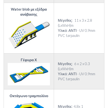
Water blob με εξέδρα
ανάβασης
Μέγεθος: 11 x 3 x 2.8
(LxWxH)m
Υλικό: ΑΝΤΙ - UV 0.9mm
PVC tarpaulin
Γέφυρα Χ
Μέγεθος: 6 x 2 x 0.3
(LxWxH)m
Υλικό: ΑΝΤΙ - UV 0.9mm
PVC tarpaulin
Οκτάγωνο τραμπολίνο
Μέγεθος: 4.8x 1