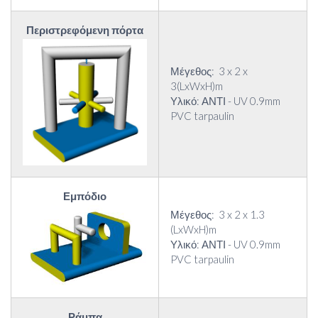
Περιστρεφόμενη πόρτα
Μέγεθος: 3 x 2 x
3(LxWxH)m
Υλικό: ΑΝΤΙ - UV 0.9mm
PVC tarpaulin
Εμπόδιο
Μέγεθος: 3 x 2 x 1.3
(LxWxH)m
Υλικό: ΑΝΤΙ - UV 0.9mm
PVC tarpaulin
Ράμπα