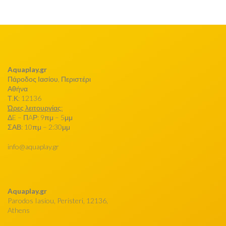
Aquaplay.gr
Πάροδος Ιασίου, Περιστέρι
Αθήνα
Τ.Κ: 12136
Ώρες λειτουργίας:
ΔE – ΠAΡ: 9πμ – 5μμ
ΣΑΒ: 10πμ – 2:30μμ
info@aquaplay.gr
Aquaplay.gr
Parodos Iasiou, Peristeri, 12136,
Athens