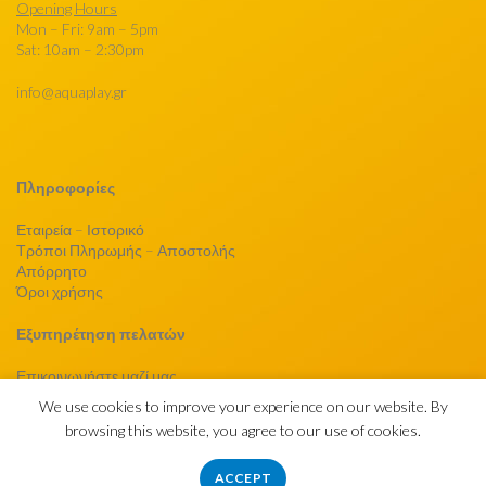
Opening Hours
Mon – Fri: 9am – 5pm
Sat: 10am – 2:30pm
info@aquaplay.gr
Πληροφορίες
Εταιρεία – Ιστορικό
Τρόποι Πληρωμής – Αποστολής
Απόρρητο
Όροι χρήσης
Εξυπηρέτηση πελατών
Επικοινωνήστε μαζί μας
We use cookies to improve your experience on our website. By
browsing this website, you agree to our use of cookies.
hydrofloat.gr
2023 CREATED BY
eurofigure.gr
.
ACCEPT