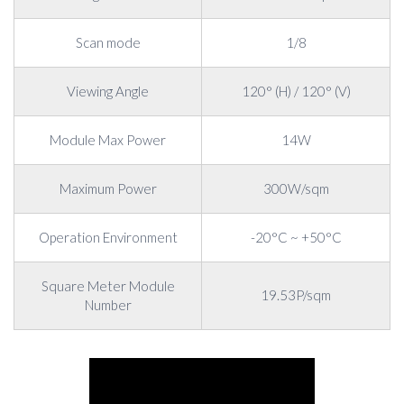
Scan mode
1/8
Viewing Angle
120° (H) / 120° (V)
Module Max Power
14W
Maximum Power
300W/sqm
Operation Environment
-20°C ~ +50°C
Square Meter Module
19.53P/sqm
Number