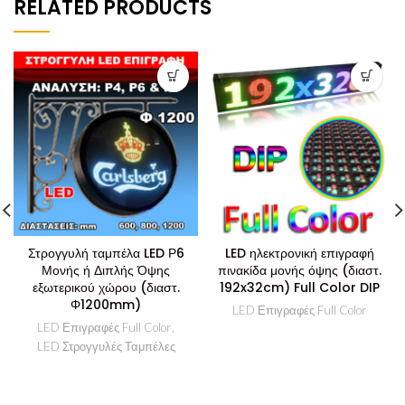
RELATED PRODUCTS
Στρογγυλή ταμπέλα LED Ρ6
LED ηλεκτρονική επιγραφή
Μονής ή Διπλής Όψης
πινακίδα μονής όψης (διαστ.
εξωτερικού χώρου (διαστ.
192x32cm) Full Color DIP
Φ1200mm)
LED Επιγραφές Full Color
LED Επιγραφές Full Color
,
LED Στρογγυλές Ταμπέλες