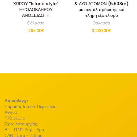
ΧΩΡΟΥ “Island style”
& ΔΥΟ ΑΤΟΜΩΝ (5.508m)
ΕΞ’ΟΛΟΚΛΗΡΟΥ
με πεντάλ πρόωσης και
ΑΝΟΞΕΙΔΩΤΗ
πλήρη εξοπλισμό
Θάλασσα
Θάλασσα
285.00
€
3,200.00
€
Aquaplay.gr
Πάροδος Ιασίου, Περιστέρι
Αθήνα
Τ.Κ: 12136
Ώρες λειτουργίας:
ΔE – ΠAΡ: 9πμ – 5μμ
ΣΑΒ: 10πμ – 2:30μμ