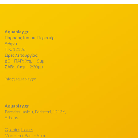
Aquaplay.gr
Πάροδος Ιασίου, Περιστέρι
Αθήνα
Τ.Κ: 12136
Ώρες λειτουργίας:
ΔE – ΠAΡ: 9πμ – 5μμ
ΣΑΒ: 10πμ – 2:30μμ
info@aquaplay.gr
Aquaplay.gr
Parodos Iasiou, Peristeri, 12136,
Athens
Opening Hours
Mon – Fri: 9am – 5pm