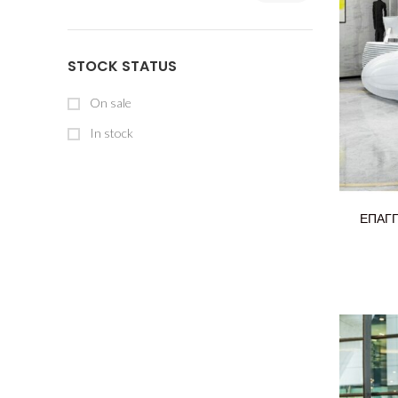
price
price
STOCK STATUS
On sale
In stock
ΕΠΑΓΓ