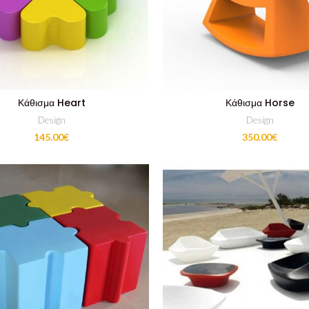
Κάθισμα Heart
Κάθισμα Horse
Design
Design
145.00
€
350.00
€