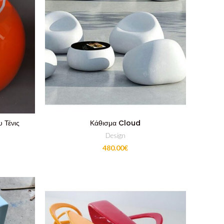
 Τένις
Κάθισμα Cloud
Design
480.00
€