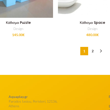
Κάθισμα Puzzle
Κάθισμα Space
Design
Design
145.00
€
480.00
€
1
2
Aquaplay.gr
Parodos Iasiou, Peristeri, 12136,
Athens