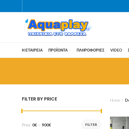
Η ΕΤΑΙΡΕΊΑ
ΠΡΟΪΌΝΤΑ
ΠΛΗΡΟΦΟΡΊΕΣ
VIDEO
FILTER BY PRICE
Home
D
Price:
0€
—
900€
FILTER
Min
Max