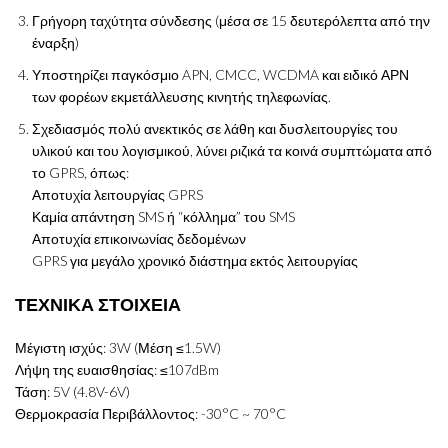
Γρήγορη ταχύτητα σύνδεσης (μέσα σε 15 δευτερόλεπτα από την
έναρξη)
Υποστηρίζει παγκόσμιο APN, CMCC, WCDMA και ειδικό ΑΡΝ
των φορέων εκμετάλλευσης κινητής τηλεφωνίας.
Σχεδιασμός πολύ ανεκτικός σε λάθη και δυσλειτουργίες του
υλικού και του λογισμικού, λύνει ριζικά τα κοινά συμπτώματα από
το GPRS, όπως:
Αποτυχία λειτουργίας GPRS
Καμία απάντηση SMS ή “κόλλημα” του SMS
Αποτυχία επικοινωνίας δεδομένων
GPRS για μεγάλο χρονικό διάστημα εκτός λειτουργίας
ΤΕΧΝΙΚΑ ΣΤΟΙΧΕΙΑ
Μέγιστη ισχύς: 3W (Μέση ≤1.5W)
Λήψη της ευαισθησίας: ≤107dBm
Τάση: 5V (4.8V-6V)
Θερμοκρασία Περιβάλλοντος: -30°C ~ 70°C