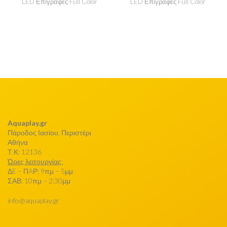
LED Επιγραφές Full Color
LED Επιγραφές Full Color
Aquaplay.gr
Πάροδος Ιασίου, Περιστέρι
Αθήνα
Τ.Κ: 12136
Ώρες λειτουργίας:
ΔE – ΠAΡ: 9πμ – 5μμ
ΣΑΒ: 10πμ – 2:30μμ
info@aquaplay.gr