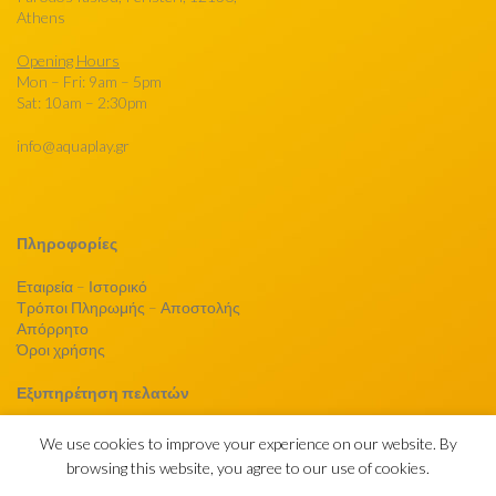
Athens
Opening Hours
Mon – Fri: 9am – 5pm
Sat: 10am – 2:30pm
info@aquaplay.gr
Πληροφορίες
Εταιρεία – Ιστορικό
Τρόποι Πληρωμής – Αποστολής
Απόρρητο
Όροι χρήσης
Εξυπηρέτηση πελατών
Επικοινωνήστε μαζί μας
We use cookies to improve your experience on our website. By
browsing this website, you agree to our use of cookies.