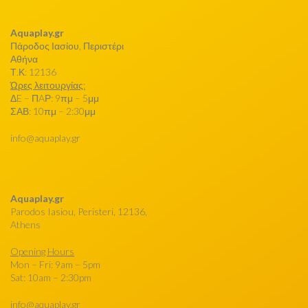
Aquaplay.gr
Πάροδος Ιασίου, Περιστέρι
Αθήνα
Τ.Κ: 12136
Ώρες λειτουργίας:
ΔE – ΠAΡ: 9πμ – 5μμ
ΣΑΒ: 10πμ – 2:30μμ
info@aquaplay.gr
Aquaplay.gr
Parodos Iasiou, Peristeri, 12136,
Athens
Opening Hours
Mon – Fri: 9am – 5pm
Sat: 10am – 2:30pm
info@aquaplay.gr