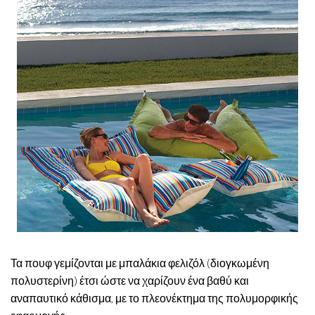
Τα πουφ γεμίζονται με μπαλάκια φελιζόλ (διογκωμένη
πολυστερίνη) έτσι ώστε να χαρίζουν ένα βαθύ και
αναπαυτικό κάθισμα, με το πλεονέκτημα της πολυμορφικής