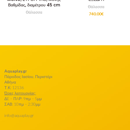
Βαθμίδας, διαμέτρου 45 cm
Θάλασσα
Θάλασσα
740.00
€
Aquaplay.gr
Πάροδος Ιασίου, Περιστέρι
Αθήνα
Τ.Κ: 12136
Ώρες λειτουργίας:
ΔE – ΠAΡ: 9πμ – 5μμ
ΣΑΒ: 10πμ – 2:30μμ
info@aquaplay.gr