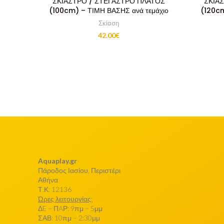
ΣΚΙΑΣΤΡΟ / ΣΤΕΓΑΣΤΡΟ ΠΛΑΤΟΣ
ΣΚΙΑ
(100cm) – ΤΙΜΗ ΒΑΣΗΣ ανά τεμάχιο
(120cm
Σκίαση
42.00
€
Aquaplay.gr
Πάροδος Ιασίου, Περιστέρι
Αθήνα
Τ.Κ: 12136
Ώρες λειτουργίας:
ΔE – ΠAΡ: 9πμ – 5μμ
ΣΑΒ: 10πμ – 2:30μμ