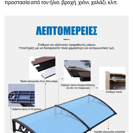
προστασία από τον ήλιο, βροχή, χιόνι, χαλάζι, κλπ.