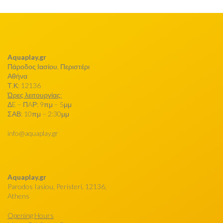
Aquaplay.gr
Πάροδος Ιασίου, Περιστέρι
Αθήνα
Τ.Κ: 12136
Ώρες λειτουργίας:
ΔE – ΠAΡ: 9πμ – 5μμ
ΣΑΒ: 10πμ – 2:30μμ
info@aquaplay.gr
Aquaplay.gr
Parodos Iasiou, Peristeri, 12136,
Athens
Opening Hours